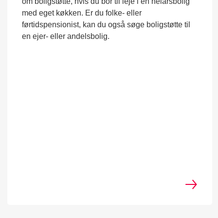
om boligstøtte, hvis du bor til leje i en helårsbolig
med eget køkken. Er du folke- eller
førtidspensionist, kan du også søge boligstøtte til
en ejer- eller andelsbolig.