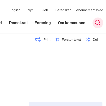
English
Nyt
Job
Beredskab
Abonnementsside
d
Demokrati
Forening
Om kommunen
Print
Forstør tekst
Del