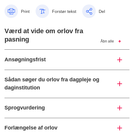
Print
Forstør tekst
Del
Værd at vide om orlov fra
pasning
Åbn alle
Ansøgningsfrist
Sådan søger du orlov fra dagpleje og
daginstitution
Sprogvurdering
Forlængelse af orlov