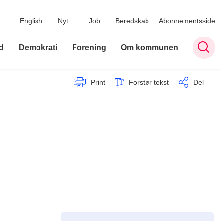
English
Nyt
Job
Beredskab
Abonnementsside
d
Demokrati
Forening
Om kommunen
Print
Forstør tekst
Del