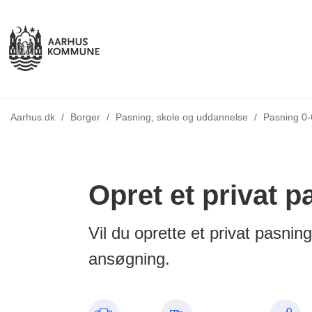
Tilbage til
Aarhus.dk
/
Borger
/
Pasning, skole og uddannelse
/
Pasning 0-
Opret et privat p
Vil du oprette et privat pasni
ansøgning.