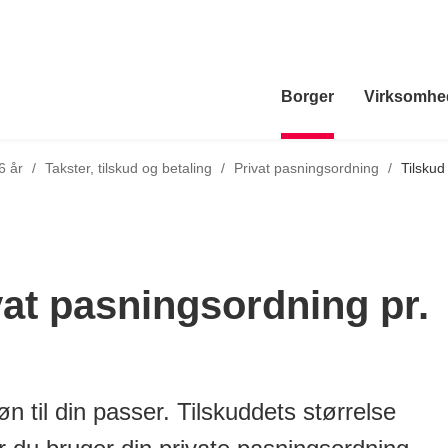
Borger
Virksomhe
Tilbage til
6 år
/
Takster, tilskud og betaling
/
Privat pasningsordning
/
Tilskud 
ivat pasningsordning pr.
løn til din passer. Tilskuddets størrelse