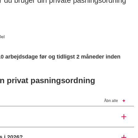
 du bruger din private pasningsordning
Del
0 arbejdsdage før og tidligst 2 måneder inden
en privat pasningsordning
Åbn alle
s i 2026?