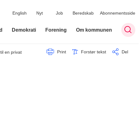
English
Nyt
Job
Beredskab
Abonnementsside
d
Demokrati
Forening
Om kommunen
Print
Forstør tekst
Del
til en privat