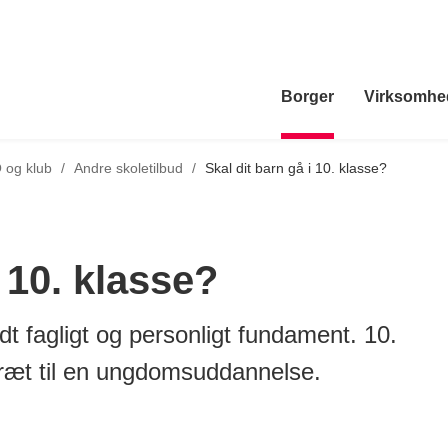
Borger
Virksomhe
Tilbage til
 og klub
/
Andre skoletilbud
/
Skal dit barn gå i 10. klasse?
i 10. klasse?
idt fagligt og personligt fundament. 10.
bræt til en ungdomsuddannelse.