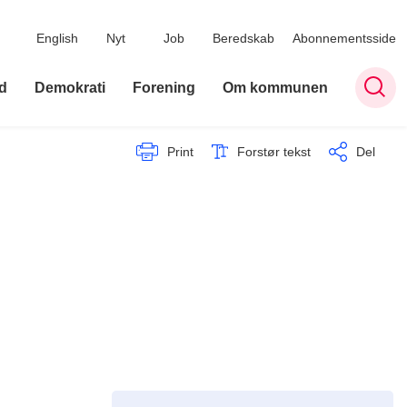
English
Nyt
Job
Beredskab
Abonnementsside
d
Demokrati
Forening
Om kommunen
Print
Forstør tekst
Del