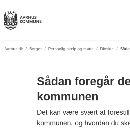
Tilbage til
Aarhus.dk
/
Borger
/
Personlig hjælp og støtte
/
Dinside
/
Sådan
Sådan foregår det
kommunen
Det kan være svært at forestille
kommunen, og hvordan du ska