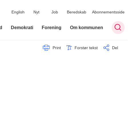
English
Nyt
Job
Beredskab
Abonnementsside
d
Demokrati
Forening
Om kommunen
Print
Forstør tekst
Del