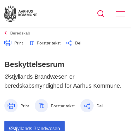
Beredskab
Print
Forstør tekst
Del
Beskyttelsesrum
Østjyllands Brandvæsen er
beredskabsmyndighed for Aarhus Kommune.
Print
Forstør tekst
Del
Østjyllands Brandvæsen