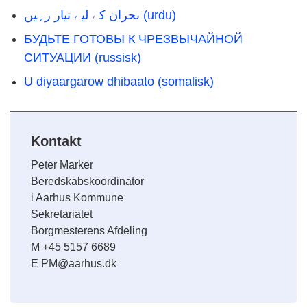
بحران کے لیے تیار رہیں (urdu)
БУДЬТЕ ГОТОВЫ К ЧРЕЗВЫЧАЙНОЙ
СИТУАЦИИ (russisk)
U diyaargarow dhibaato (somalisk)
Kontakt
Peter Marker
Beredskabskoordinator
i Aarhus Kommune
Sekretariatet
Borgmesterens Afdeling
M +45 5157 6689
E PM@aarhus.dk