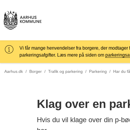
Vi får mange henvendelser fra borgere, der modtager 
parkeringsafgifter. Læs mere på siden om
parkeringsaf
Tilbage ti
Aarhus.dk
/
Borger
/
Trafik og parkering
/
Parkering
/
Har du få
Klag over en park
Hvis du vil klage over din p-