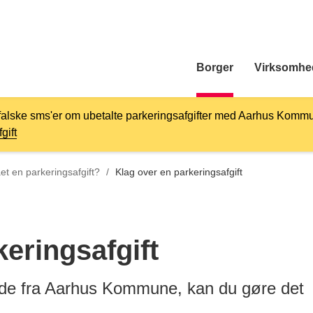
Borger
Virksomhe
falske sms'er om ubetalte parkeringsafgifter med Aarhus Kommu
gift
l
et en parkeringsafgift?
/
Klag over en parkeringsafgift
eringsafgift
bøde fra Aarhus Kommune, kan du gøre det