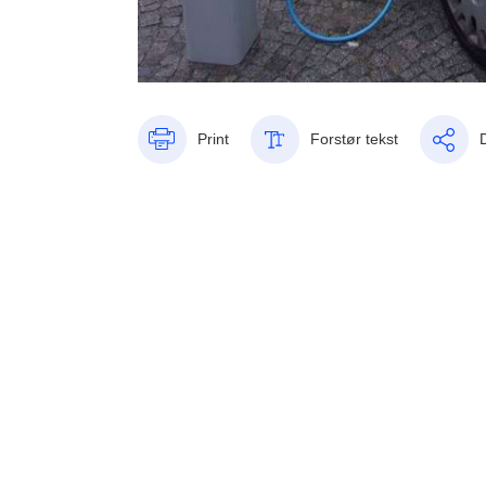
Print
Forstør tekst