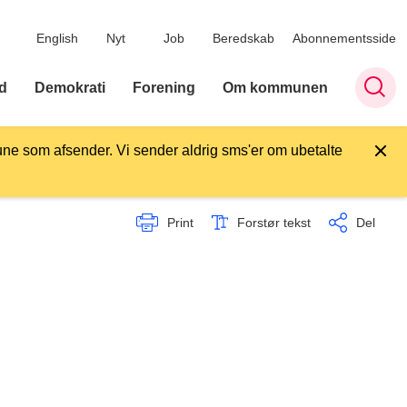
English
Nyt
Job
Beredskab
Abonnementsside
d
Demokrati
Forening
Om kommunen
ne som afsender. Vi sender aldrig sms'er om ubetalte
Print
Forstør tekst
Del