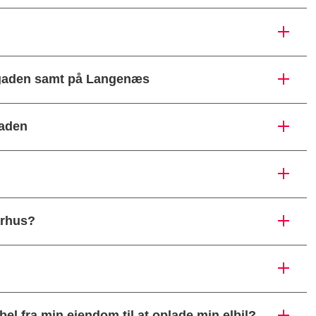
nggaden samt på Langenæs
gaden
Aarhus?
kabel fra min ejendom til at oplade min elbil?