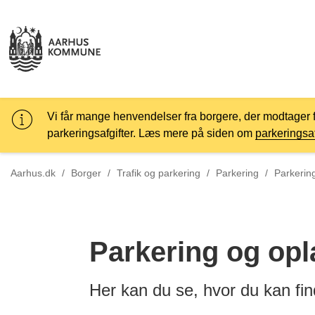
Vi får mange henvendelser fra borgere, der modtager 
parkeringsafgifter. Læs mere på siden om
parkeringsaf
Tilbage ti
Aarhus.dk
/
Borger
/
Trafik og parkering
/
Parkering
/
Parkerin
Parkering og opla
Her kan du se, hvor du kan find