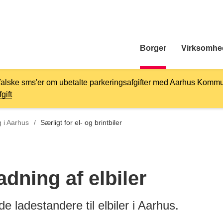
Borger
Virksomhe
falske sms'er om ubetalte parkeringsafgifter med Aarhus Kommu
gift
l
g i Aarhus
/
Særligt for el- og brintbiler
dning af elbiler
e ladestandere til elbiler i Aarhus.