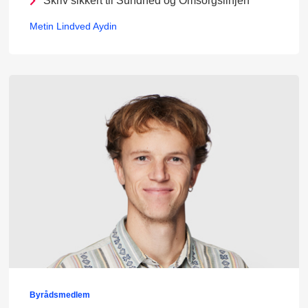
Skriv sikkert til Sundhed og Omsorgslinjen
Metin Lindved Aydin
Byrådsmedlem