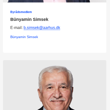
Byrådsmedlem
Bünyamin Simsek
E-mail:
b.simsek@aarhus.dk
Bünyamin Simsek