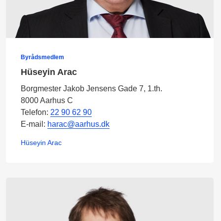
Byrådsmedlem
Hüseyin Arac
Borgmester Jakob Jensens Gade 7, 1.th.
8000 Aarhus C
Telefon:
22 90 62 90
E-mail:
harac@aarhus.dk
Hüseyin Arac