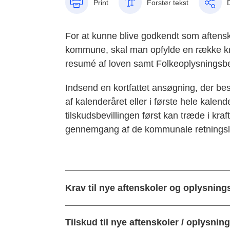
Print
Forstør tekst
For at kunne blive godkendt som aftensk
kommune, skal man opfylde en række krav
resumé af loven samt Folkeoplysningsb
Indsend en kortfattet ansøgning, der bes
af kalenderåret eller i første hele kale
tilskudsbevillingen først kan træde i kraf
gennemgang af de kommunale retningslin
Krav til nye aftenskoler og oplysnin
Tilskud til nye aftenskoler / oplysni