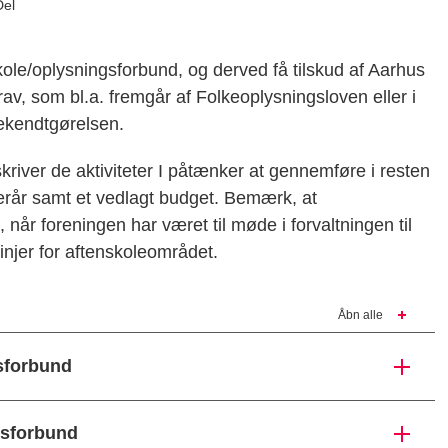
Del
ole/oplysningsforbund, og derved få tilskud af Aarhus
, som bl.a. fremgår af Folkeoplysningsloven eller i
ekendtgørelsen.
kriver de aktiviteter I påtænker at gennemføre i resten
nderår samt et vedlagt budget. Bemærk, at
t, når foreningen har været til møde i forvaltningen til
jer for aftenskoleområdet.
Åbn alle
gsforbund
ngsforbund