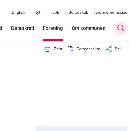
English
Nyt
Job
Beredskab
Abonnementsside
d
Demokrati
Forening
Om kommunen
Print
Forstør tekst
Del