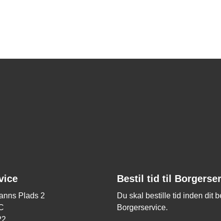
vice
Bestil tid til Borgerse
nns Plads 2
Du skal bestille tid inden dit 
C
Borgerservice.
22