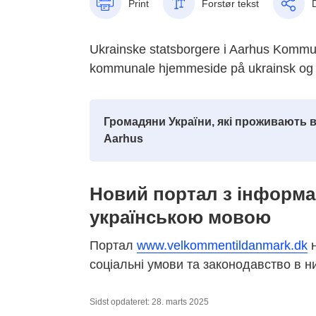
Print
Forstør tekst
Ukrainske statsborgere i Aarhus Kommune
kommunale hjemmeside på ukrainsk og
Громадяни України, які проживають в О
Aarhus
Новий портал з інформа
українською мовою
Портал
www.velkommentildanmark.dk
н
соціальні умови та законодавство в н
Sidst opdateret: 28. marts 2025