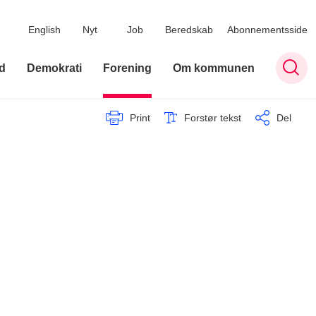
English
Nyt
Job
Beredskab
Abonnementsside
d
Demokrati
Forening
Om kommunen
Print
Forstør tekst
Del