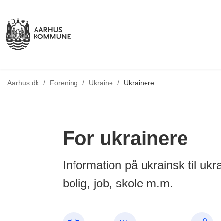
Tilbage til
Aarhus.dk
/
Forening
/
Ukraine
/
Ukrainere
For ukrainere
Information på ukrainsk til ukr
bolig, job, skole m.m.