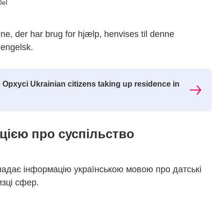
Del
, der har brug for hjælp, henvises til denne
 engelsk.
рхусі Ukrainian citizens taking up residence in
цією про суспільство
адає інформацію українською мовою про датські
изці сфер.