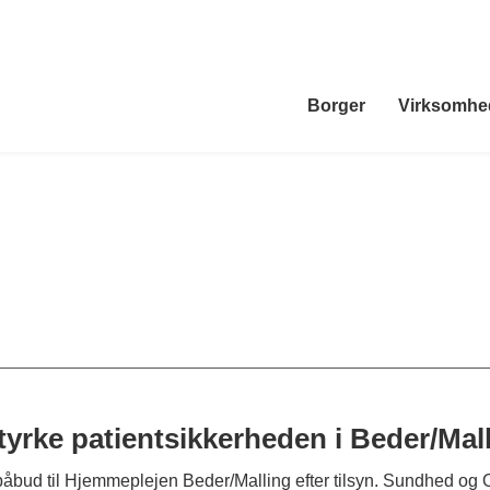
Borger
Virksomhe
yrke patientsikkerheden i Beder/Mal
t påbud til Hjemmeplejen Beder/Malling efter tilsyn. Sundhed og