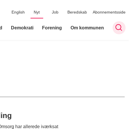
English
Nyt
Job
Beredskab
Abonnementsside
d
Demokrati
Forening
Om kommunen
ling
 Omsorg har allerede iværksat