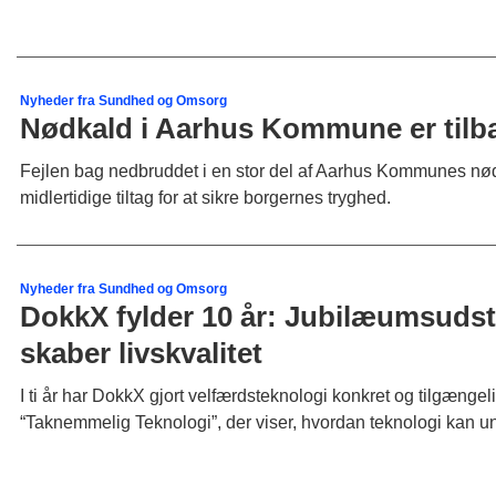
Nyheder fra Sundhed og Omsorg
Nødkald i Aarhus Kommune er tilbag
Fejlen bag nedbruddet i en stor del af Aarhus Kommunes nødk
midlertidige tiltag for at sikre borgernes tryghed.
Nyheder fra Sundhed og Omsorg
DokkX fylder 10 år: Jubilæumsudsti
skaber livskvalitet
I ti år har DokkX gjort velfærdsteknologi konkret og tilgænge
“Taknemmelig Teknologi”, der viser, hvordan teknologi kan und