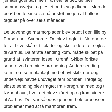
jernlængder sammen fra hele landet, de blev
sammensvejset og testet og blev godkendt. Men det
betød en forsinkelse på udstøbningen af hallens
tagbuer på over seks måneder.
De udvendige marmorplader blev brudt i den lille by
Porsgrunn i Sydnorge. De blev fragtet til Nordnorge
for at blive skåret til plader og skulle derefter sejles
til Aarhus. Da første sending kom, måtte skibet på
grund af isvinteren losse i Grenå. Skibet forliste
senere ved en minesprængning. Anden sending
kom frem som planlagt med et nyt skib, der dog
undervejs havde undveget fem bomber. Tredje og
sidste sending blev fragtet fra Porsgrunn med tog til
København, hvor det blev skåret op og kom videre
til Aarhus. Der var således gennem hele processen
problemer med at få marmoren frem.