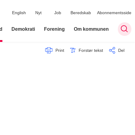
English
Nyt
Job
Beredskab
Abonnementsside
d
Demokrati
Forening
Om kommunen
Print
Forstør tekst
Del