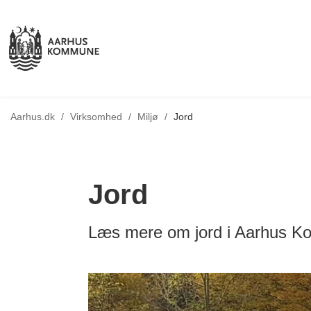
Tilbage til
Aarhus.dk
/
Virksomhed
/
Miljø
/
Jord
Jord
Læs mere om jord i Aarhus K