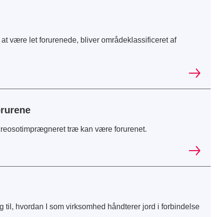
t være let forurenede, bliver områdeklassificeret af
orurene
creosotimprægneret træ kan være forurenet.
til, hvordan I som virksomhed håndterer jord i forbindelse