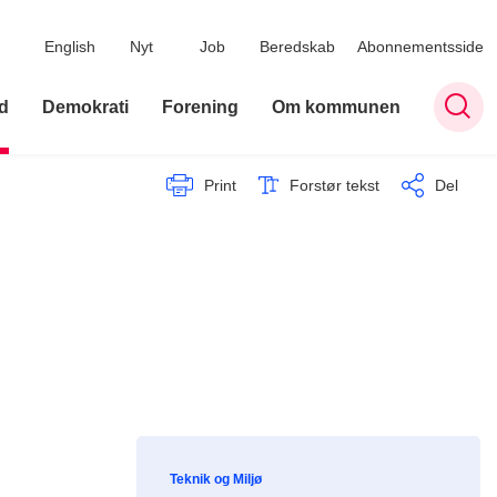
English
Nyt
Job
Beredskab
Abonnementsside
d
Demokrati
Forening
Om kommunen
Print
Forstør tekst
Del
Teknik og Miljø