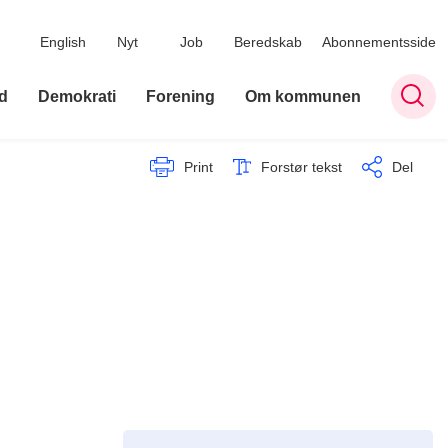
English
Nyt
Job
Beredskab
Abonnementsside
d
Demokrati
Forening
Om kommunen
Print
Forstør tekst
Del