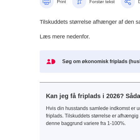
Print
Forstør tekst
Tilskuddets størrelse afhænger af den 
Læs mere nedenfor.
Søg om økonomisk friplads (husk
MitId
Ikon
Kan jeg få friplads i 2026? Såda
Hvis din husstands samlede indkomst er un
friplads. Tilskuddets størrelse er afhængi
denne baggrund variere fra 1-100%.