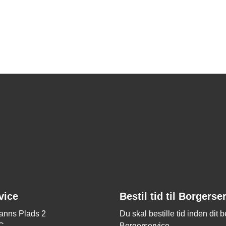
vice
Bestil tid til Borgerse
nns Plads 2
Du skal bestille tid inden dit 
C
Borgerservice.