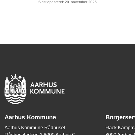
Sidst opdateret: 20. november 2025
Aarhus Kommune
Borgerser
Aarhus Kommune Rådhuset
Hack Kampma
Rådhuspladsen 2 8000 Aarhus C
8000 Aarhus 