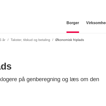
Borger
Virksomhe
Tilbage til
6 år
/
Takster, tilskud og betaling
/
Økonomisk friplads
ads
v klogere på genberegning og læs om den