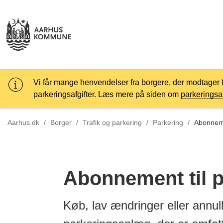
Vi får mange henvendelser fra borgere, der modtager 
parkeringsafgifter. Læs mere på siden om
parkeringsaf
Tilbage til
Aarhus.dk
/
Borger
/
Trafik og parkering
/
Parkering
/
Abonneme
Abonnement til 
Køb, lav ændringer eller annu