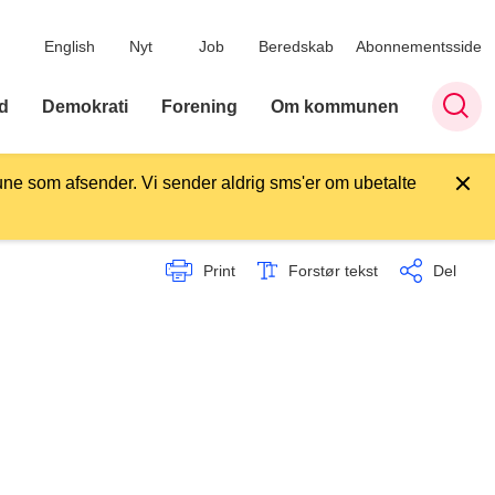
English
Nyt
Job
Beredskab
Abonnementsside
d
Demokrati
Forening
Om kommunen
ne som afsender. Vi sender aldrig sms'er om ubetalte
Print
Forstør tekst
Del