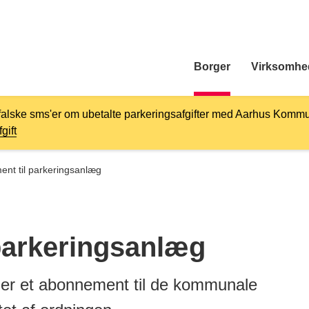
Borger
Virksomhe
falske sms'er om ubetalte parkeringsafgifter med Aarhus Kommu
gift
nt til parkeringsanlæg
parkeringsanlæg
ller et abonnement til de kommunale