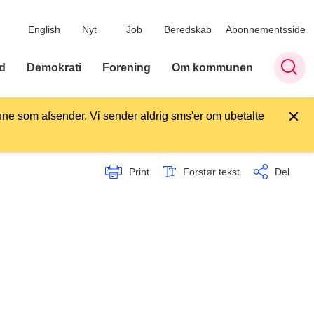
English
Nyt
Job
Beredskab
Abonnementsside
d
Demokrati
Forening
Om kommunen
ne som afsender. Vi sender aldrig sms'er om ubetalte
Print
Forstør tekst
Del