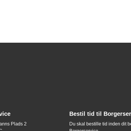
vice
Bestil tid til Borgerse
nns Plads 2
Du skal bestille tid inden dit 
C
Borgerservice.