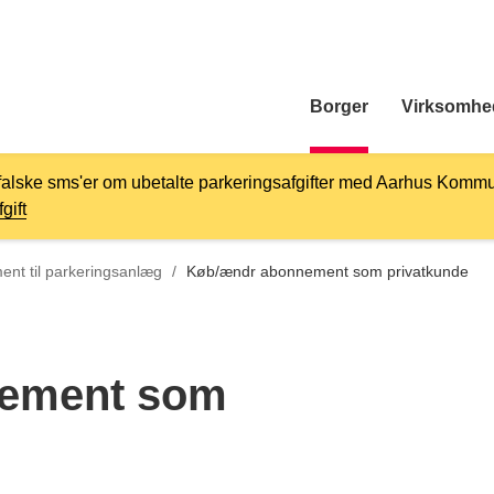
Borger
Virksomhe
falske sms'er om ubetalte parkeringsafgifter med Aarhus Kommu
gift
l
nt til parkeringsanlæg
/
Køb/ændr abonnement som privatkunde
ement som