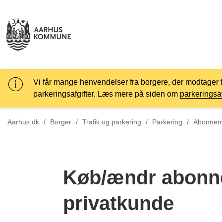
Vi får mange henvendelser fra borgere, der modtager 
parkeringsafgifter. Læs mere på siden om
parkeringsaf
Tilbage ti
Aarhus.dk
/
Borger
/
Trafik og parkering
/
Parkering
/
Abonneme
Køb/ændr abonn
privatkunde