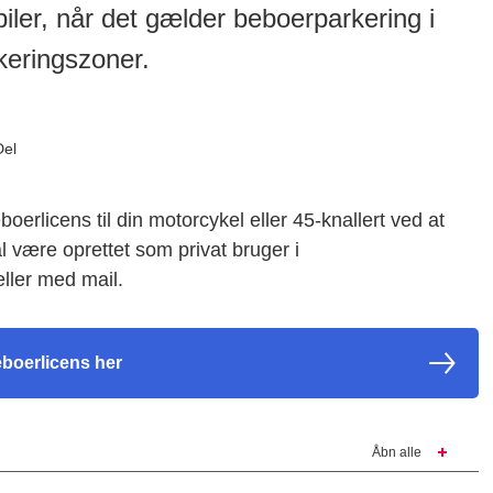
biler, når det gælder beboerparkering i
eringszoner.
Del
erlicens til din motorcykel eller 45-knallert ved at
 være oprettet som privat bruger i
eller med mail.
eboerlicens her
Åbn alle