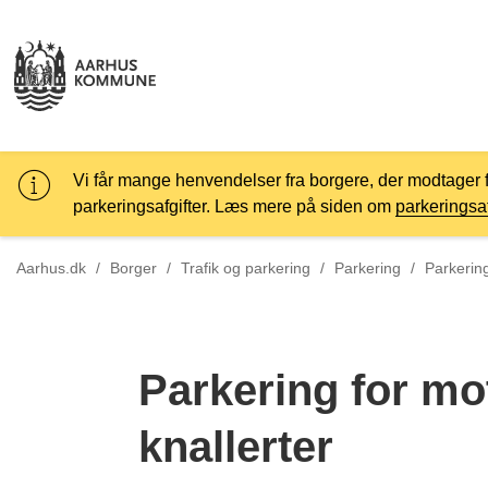
Vi får mange henvendelser fra borgere, der modtager 
parkeringsafgifter. Læs mere på siden om
parkeringsaf
Tilbage ti
Aarhus.dk
/
Borger
/
Trafik og parkering
/
Parkering
/
Parkering
Parkering for mo
knallerter