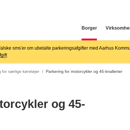
Borger
Virksomhe
falske sms'er om ubetalte parkeringsafgifter med Aarhus Kommu
gift
l
 for særlige køretøjer
/
Parkering for motorcykler og 45-knallerter
torcykler og 45-