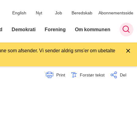
English
Nyt
Job
Beredskab
Abonnementsside
d
Demokrati
Forening
Om kommunen
ne som afsender. Vi sender aldrig sms'er om ubetalte
Print
Forstør tekst
Del