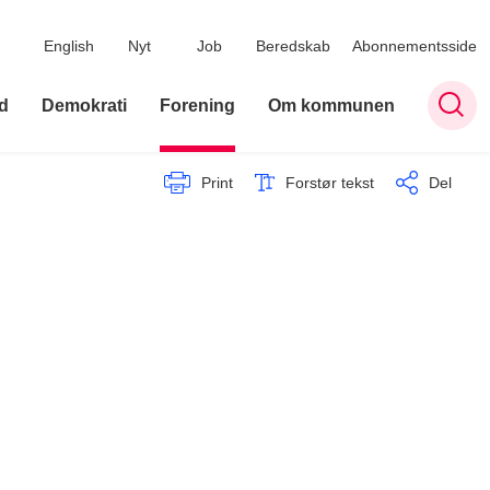
English
Nyt
Job
Beredskab
Abonnementsside
d
Demokrati
Forening
Om kommunen
Print
Forstør tekst
Del