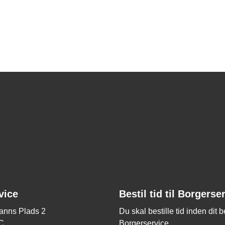
vice
Bestil tid til Borgerse
nns Plads 2
Du skal bestille tid inden dit 
C
Borgerservice.