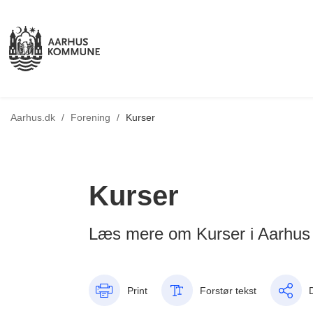
Tilbage til
Aarhus.dk
/
Forening
/
Kurser
Kurser
Læs mere om Kurser i Aarhu
Print
Forstør tekst