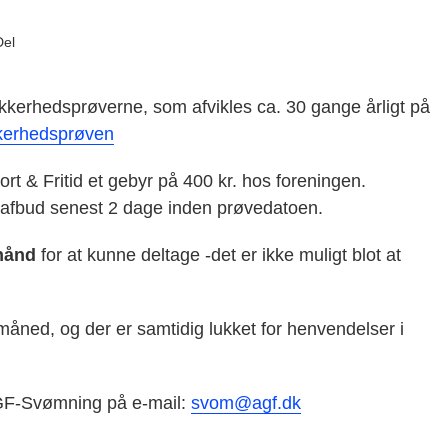
Del
kkerhedsprøverne, som afvikles ca. 30 gange årligt på
kkerhedsprøven
t & Fritid et gebyr på 400 kr. hos foreningen.
dt afbud senest 2 dage inden prøvedatoen.
hånd
for at kunne deltage -det er ikke muligt blot at
 måned, og der er samtidig lukket for henvendelser i
 AGF-Svømning på e-mail:
svom@agf.dk