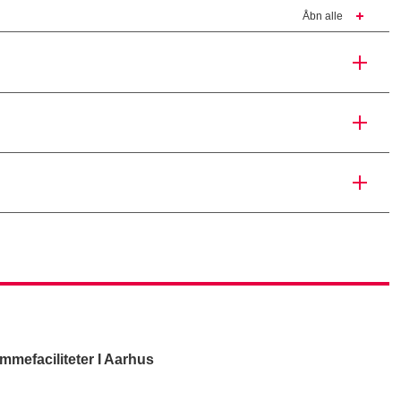
Åbn alle
efaciliteter I Aarhus