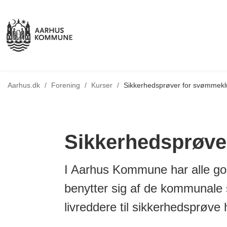
Tilbage til
Aarhus.dk
/
Forening
/
Kurser
/
Sikkerhedsprøver for svømmekl
Sikkerhedsprøve
I Aarhus Kommune har alle god
benytter sig af de kommunale 
livreddere til sikkerhedsprøve h