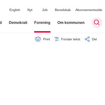
English
Nyt
Job
Beredskab
Abonnementsside
d
Demokrati
Forening
Om kommunen
Print
Forstør tekst
Del