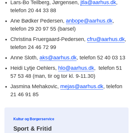
Lars-Bo Teilberg, Jørgensen,
jtla@aarhus.dk
,
telefon 20 44 33 88
Ane Bødker Pedersen,
anbope@aarhus.dk
,
telefon 29 20 97 55 (barsel)
Christina Fruergaard-Pedersen,
cfru@aarhus.dk
,
telefon 24 46 72 99
Anne Sloth,
aks@aarhus.dk
, telefon 52 40 03 13
Heidi Lytje Oehlers,
hlo@aarhus.dk
, telefon 51
57 53 48 (man, tir og tor kl. 9-11.30)
Jasmina Mehakovic,
mejas@aarhus.dk
, telefon
21 46 91 85
Kultur og Borgerservice
Sport & Fritid