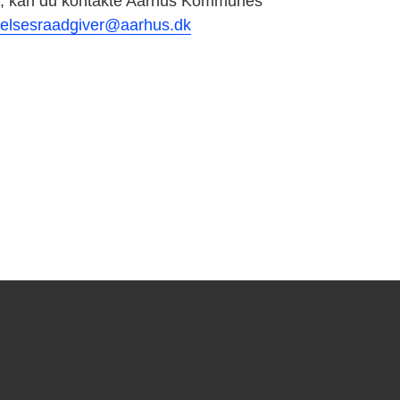
en, kan du kontakte Aarhus Kommunes
telsesraadgiver@aarhus.dk