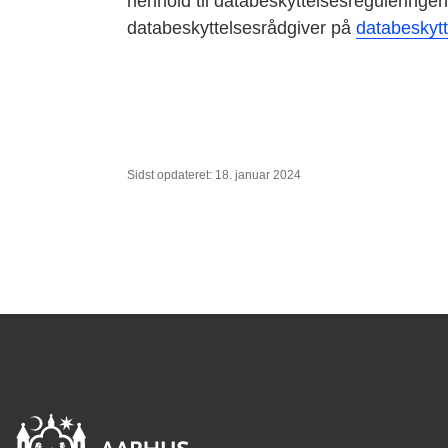
henhold til databeskyttelsesregulering
databeskyttelsesrådgiver på
databeskyt
Sidst opdateret: 18. januar 2024