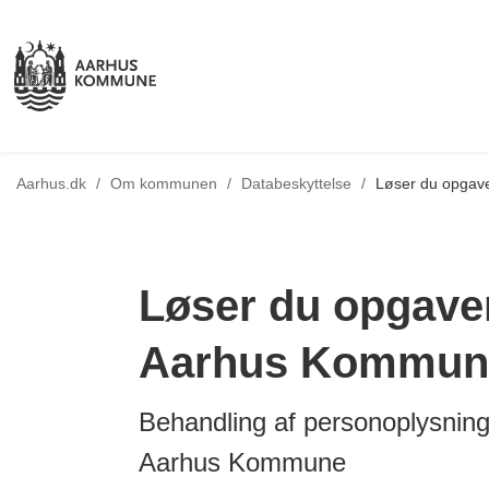
Tilbage til
Aarhus.dk
/
Om kommunen
/
Databeskyttelse
/
Løser du opgaver
Løser du opgaver 
Aarhus Kommun
Behandling af personoplysninger
Aarhus Kommune