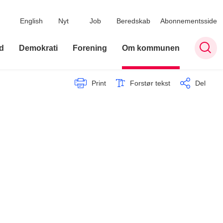
English
Nyt
Job
Beredskab
Abonnementsside
d
Demokrati
Forening
Om kommunen
Print
Forstør tekst
Del