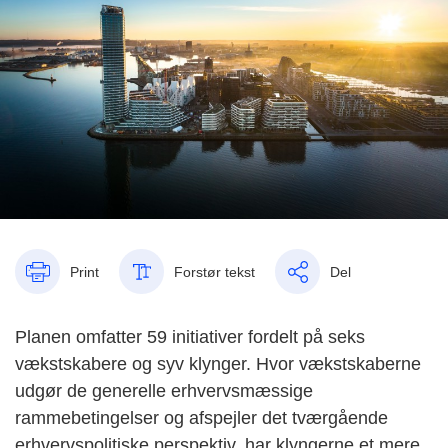
Print
Forstør tekst
Del
Planen omfatter 59 initiativer fordelt på seks
vækstskabere og syv klynger. Hvor vækstskaberne
udgør de generelle erhvervsmæssige
rammebetingelser og afspejler det tværgående
erhvervspolitiske perspektiv, har klyngerne et mere