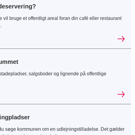
udeservering?
l bruge et offentligt areal foran din café eller restaurant
.
yrummet
 stadepladser, salgsboder og lignende på offentlige
pingpladser
 du søge kommunen om en udlejningstilladelse. Det gælder