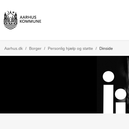
Tilbage til
Aarhus.dk
/
Borger
/
Personlig hjælp og støtte
/
Dinside