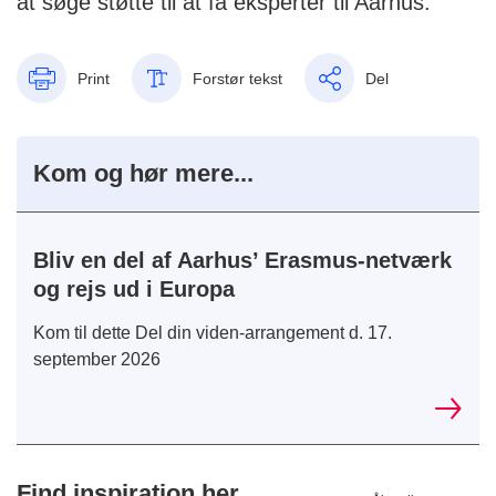
at søge støtte til at få eksperter til Aarhus.
Print
Forstør tekst
Del
Kom og hør mere...
Bliv en del af Aarhus’ Erasmus-netværk
og rejs ud i Europa
Kom til dette Del din viden-arrangement d. 17.
september 2026
Find inspiration her