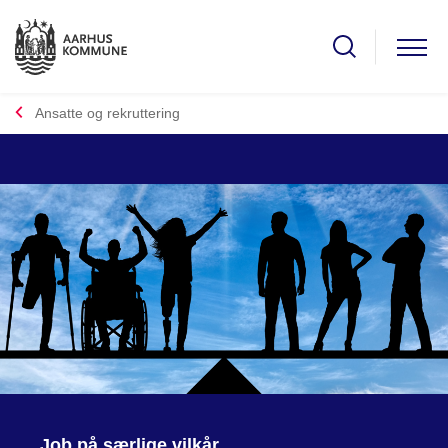
Ansatte og rekruttering
Job på særlige vilkår